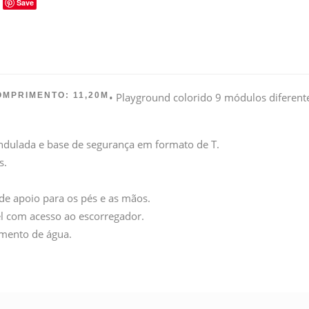
Save
OMPRIMENTO: 11,20M
• Playground colorido 9 módulos diferen
ndulada e base de segurança em formato de T.
s.
de apoio para os pés e as mãos.
el com acesso ao escorregador.
amento de água.