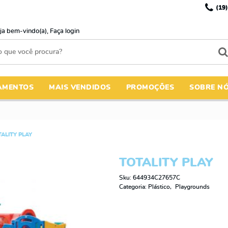
(19)
ja bem-vindo(a),
Faça login
AMENTOS
MAIS VENDIDOS
PROMOÇÕES
SOBRE N
ALITY PLAY
TOTALITY PLAY
Sku:
644934C27657C
Categoria:
Plástico
Playgrounds