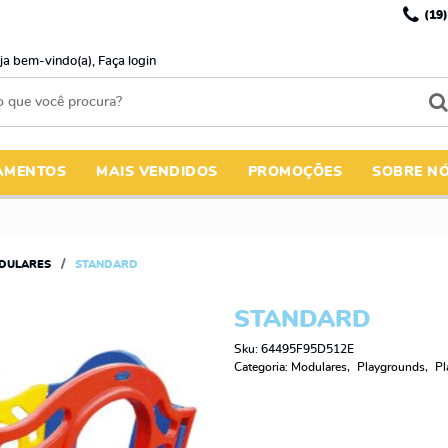
(19)
ja bem-vindo(a),
Faça login
AMENTOS
MAIS VENDIDOS
PROMOÇÕES
SOBRE N
DULARES
STANDARD
STANDARD
Sku:
64495F95D512E
Categoria:
Modulares
Playgrounds
Pl