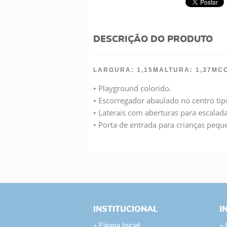
DESCRIÇÃO DO PRODUTO
LARGURA: 1,15M
ALTURA: 1,37M
C
• Playground colorido.
• Escorregador abaulado no centro ti
• Laterais com aberturas para escalada
• Porta de entrada para crianças pequ
INSTITUCIONAL
I
Página Inicial