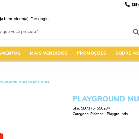
(19)
ja bem-vindo(a),
Faça login
AMENTOS
MAIS VENDIDOS
PROMOÇÕES
SOBRE N
AYGROUND MULTIPLAY HOUSE
PLAYGROUND MU
Sku:
5D7175F550284
Categoria:
Plástico
Playgrounds