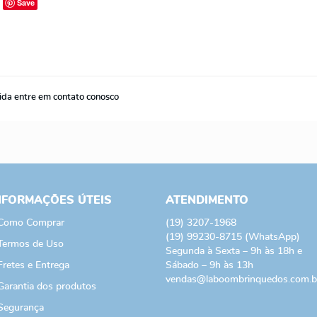
Save
ida entre em contato conosco
NFORMAÇÕES ÚTEIS
ATENDIMENTO
Como Comprar
(19)
3207-1968
(19)
99230-8715
(WhatsApp)
Termos de Uso
Segunda à Sexta – 9h às 18h e
Fretes e Entrega
Sábado – 9h às 13h
vendas@laboombrinquedos.com.b
Garantia dos produtos
Segurança