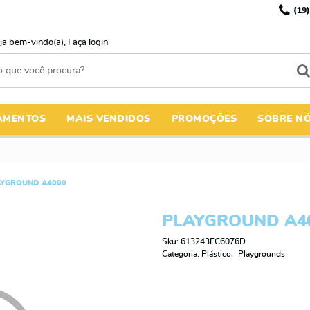
(19)
ja bem-vindo(a),
Faça login
AMENTOS
MAIS VENDIDOS
PROMOÇÕES
SOBRE N
AYGROUND A4090
PLAYGROUND A4
Sku:
613243FC6076D
Categoria:
Plástico
Playgrounds