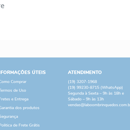
re
NFORMAÇÕES ÚTEIS
ATENDIMENTO
Como Comprar
(19)
3207-1968
(19)
99230-8715
(WhatsApp)
Termos de Uso
Segunda à Sexta – 9h às 18h e
Fretes e Entrega
Sábado – 9h às 13h
vendas@laboombrinquedos.com.b
Garantia dos produtos
Segurança
Politica de Frete Grátis