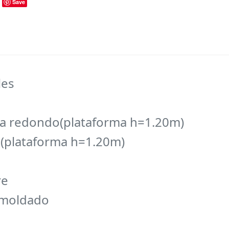
Save
les
ra redondo(plataforma h=1.20m)
o(plataforma h=1.20m)
re
 moldado