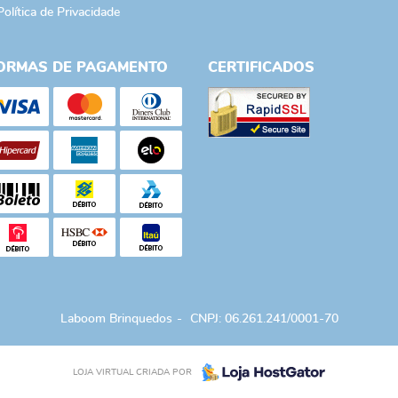
Política de Privacidade
ORMAS DE PAGAMENTO
CERTIFICADOS
Laboom Brinquedos
CNPJ: 06.261.241/0001-70
LOJA VIRTUAL CRIADA POR