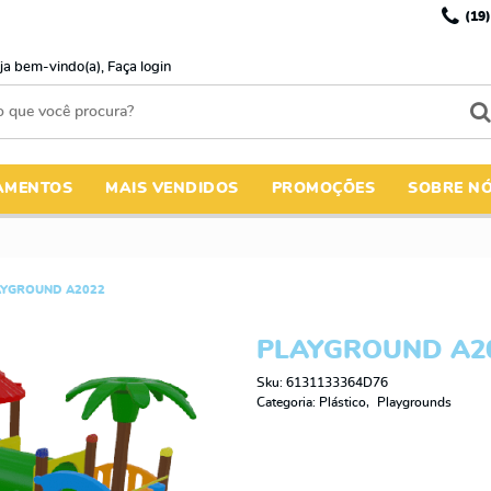
(19)
ja bem-vindo(a),
Faça login
AMENTOS
MAIS VENDIDOS
PROMOÇÕES
SOBRE N
AYGROUND A2022
PLAYGROUND A2
Sku:
6131133364D76
Categoria:
Plástico
Playgrounds