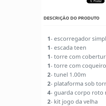
DESCRIÇÃO DO PRODUTO
1
- escorregador simp
1
- escada teen
1
- torre com cobertu
1
- torre com coqueir
2
- tunel 1.00m
2
- plataforma sob tor
4
- guarda corpo roto
2
- kit jogo da velha