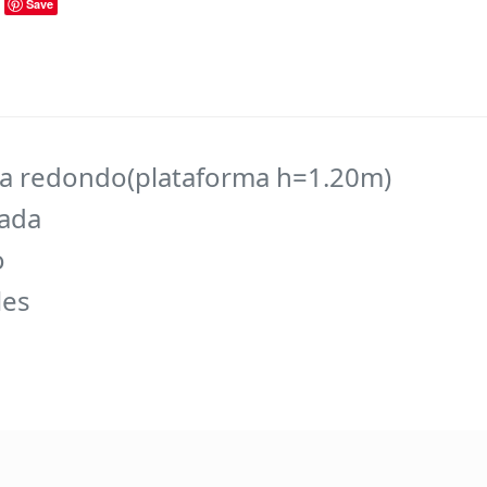
Save
ra redondo(plataforma h=1.20m)
dada
o
les