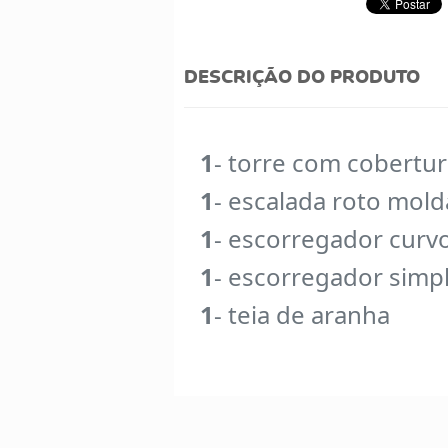
DESCRIÇÃO DO PRODUTO
1
- torre com cobertu
1
- escalada roto mol
1
- escorregador curv
1
- escorregador simp
1
- teia de aranha