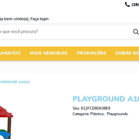
(19)
ja bem-vindo(a),
Faça login
AMENTOS
MAIS VENDIDOS
PROMOÇÕES
SOBRE N
AYGROUND A1042
PLAYGROUND A1
Sku:
612FCE8D638E9
Categoria:
Plástico
Playgrounds