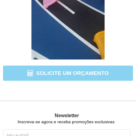
SOLICITE UM ORÇAMENTO
Newsletter
Inscreva-se agora e receba promoções exclusivas.