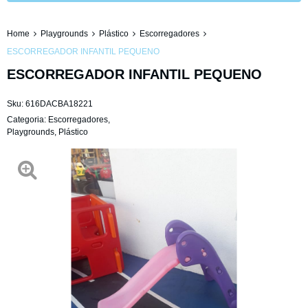
Home
Playgrounds
Plástico
Escorregadores
ESCORREGADOR INFANTIL PEQUENO
ESCORREGADOR INFANTIL PEQUENO
Sku:
616DACBA18221
Categoria:
Escorregadores
,
Playgrounds
,
Plástico