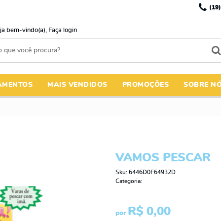
(19)
ja bem-vindo(a),
Faça login
AMENTOS
MAIS VENDIDOS
PROMOÇÕES
SOBRE N
VAMOS PESCAR
Sku:
6446D0F64932D
Categoria:
R$ 0,00
por