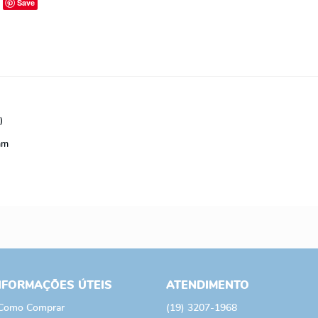
Save
a)
 mm
NFORMAÇÕES ÚTEIS
ATENDIMENTO
Como Comprar
(19)
3207-1968