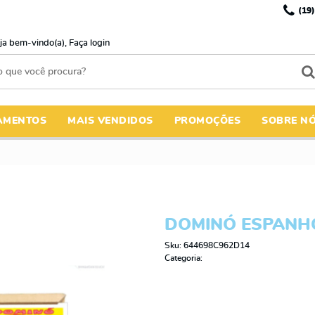
(19)
ja bem-vindo(a),
Faça login
AMENTOS
MAIS VENDIDOS
PROMOÇÕES
SOBRE N
DOMINÓ ESPANH
Sku:
644698C962D14
Categoria: