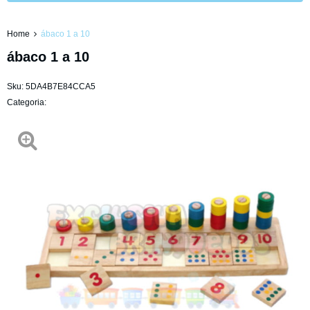
Home
ábaco 1 a 10
ábaco 1 a 10
Sku:
5DA4B7E84CCA5
Categoria: