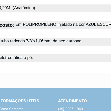
0,20M.
(Anatômico)
Em POLIPROPILENO injetado na cor AZUL ESCU
costo
:
tubo redondo 7/8”x1,06mm de aço carbono.
eletrostática a pó.
NFORMAÇÕES ÚTEIS
ATENDIMENTO
Como Comprar
(19)
3207-1968