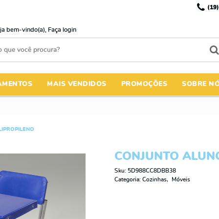
(19)
ja bem-vindo(a),
Faça login
AMENTOS
MAIS VENDIDOS
PROMOÇÕES
SOBRE N
LIPROPILENO
CONJUNTO ALUNO
Sku:
5D988CC8DBB38
Categoria:
Cozinhas
Móveis