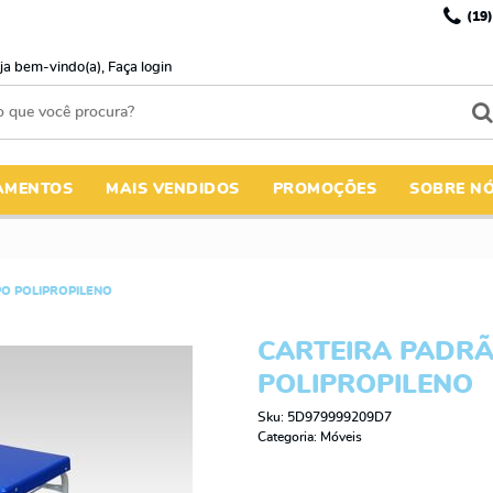
(19)
ja bem-vindo(a),
Faça login
AMENTOS
MAIS VENDIDOS
PROMOÇÕES
SOBRE N
O POLIPROPILENO
CARTEIRA PADR
POLIPROPILENO
Sku:
5D979999209D7
Categoria:
Móveis