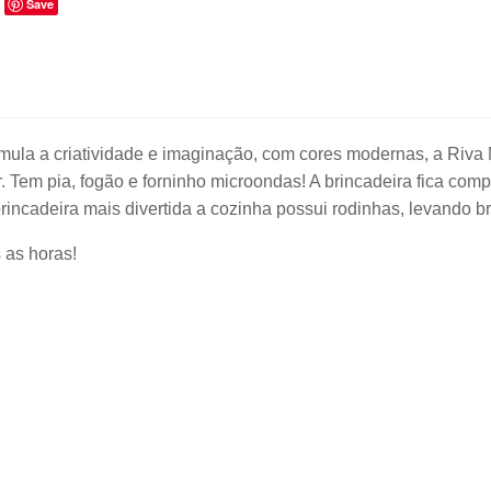
Save
mula a criatividade e imaginação, com cores modernas, a Riva M
ir. Tem pia, fogão e forninho microondas! A brincadeira fica com
brincadeira mais divertida a cozinha possui rodinhas, levando b
 as horas!