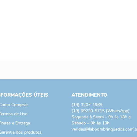
NFORMAÇÕES ÚTEIS
ATENDIMENTO
Como Comprar
(19)
3207-1968
(19)
99230-8715
(WhatsApp)
Termos de Uso
Segunda à Sexta – 9h às 18h e
Fretes e Entrega
Sábado – 9h às 13h
vendas@laboombrinquedos.com.b
Garantia dos produtos