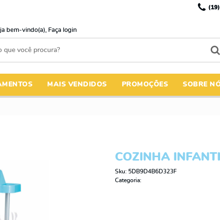
(19)
ja bem-vindo(a),
Faça login
AMENTOS
MAIS VENDIDOS
PROMOÇÕES
SOBRE N
COZINHA INFANTI
Sku:
5DB9D4B6D323F
Categoria: