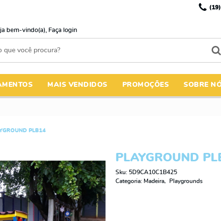
(19)
ja bem-vindo(a),
Faça login
AMENTOS
MAIS VENDIDOS
PROMOÇÕES
SOBRE N
YGROUND PLB14
PLAYGROUND PL
Sku:
5D9CA10C1B425
Categoria:
Madeira
Playgrounds