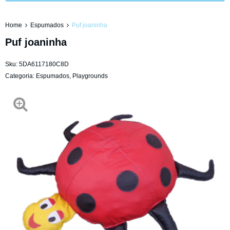
Home
Espumados
Puf joaninha
Puf joaninha
Sku:
5DA6117180C8D
Categoria:
Espumados
,
Playgrounds