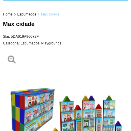
Home
Espumados
Max cidade
Max cidade
Sku:
5DA616A96072F
Categoria:
Espumados
,
Playgrounds