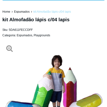
Home
Espumados
kit Almofadão lápis c/04 lapis
kit Almofadão lápis c/04 lapis
Sku:
5DA611FECCDFF
Categoria:
Espumados
,
Playgrounds