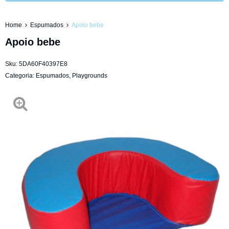
Home
Espumados
Apoio bebe
Apoio bebe
Sku:
5DA60F40397E8
Categoria:
Espumados
,
Playgrounds