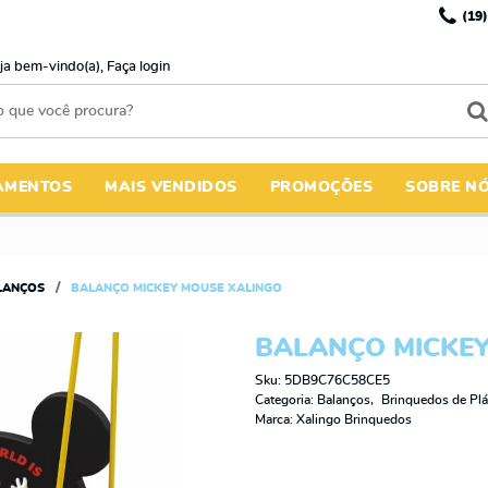
(19)
ja bem-vindo(a),
Faça login
AMENTOS
MAIS VENDIDOS
PROMOÇÕES
SOBRE N
LANÇOS
BALANÇO MICKEY MOUSE XALINGO
BALANÇO MICKEY
Sku:
5DB9C76C58CE5
Categoria:
Balanços
Brinquedos de Plá
Marca:
Xalingo Brinquedos