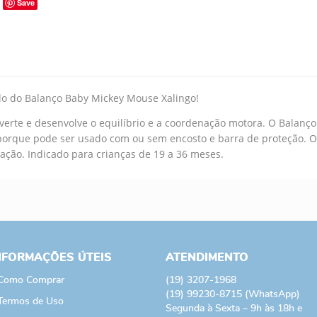
Save
lo do Balanço Baby Mickey Mouse Xalingo!
verte e desenvolve o equilíbrio e a coordenação motora. O Balanç
porque pode ser usado com ou sem encosto e barra de proteção. 
xação. Indicado para crianças de 19 a 36 meses.
NFORMAÇÕES ÚTEIS
ATENDIMENTO
Como Comprar
(19)
3207-1968
(19)
99230-8715
(WhatsApp)
Termos de Uso
Segunda à Sexta – 9h às 18h e