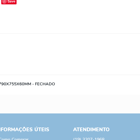
Save
 790X755X60MM - FECHADO
NFORMAÇÕES ÚTEIS
ATENDIMENTO
Como Comprar
(19)
3207-1968