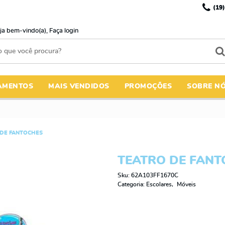
(19)
ja bem-vindo(a),
Faça login
AMENTOS
MAIS VENDIDOS
PROMOÇÕES
SOBRE N
 DE FANTOCHES
TEATRO DE FANT
Sku:
62A103FF1670C
Categoria:
Escolares
Móveis