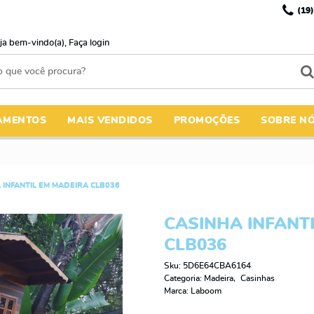
(19)
ja bem-vindo(a),
Faça login
AMENTOS
MAIS VENDIDOS
PROMOÇÕES
SOBRE N
 INFANTIL EM MADEIRA CLB036
CASINHA INFANT
CLB036
Sku:
5D6E64CBA6164
Categoria:
Madeira
Casinhas
Marca:
Laboom