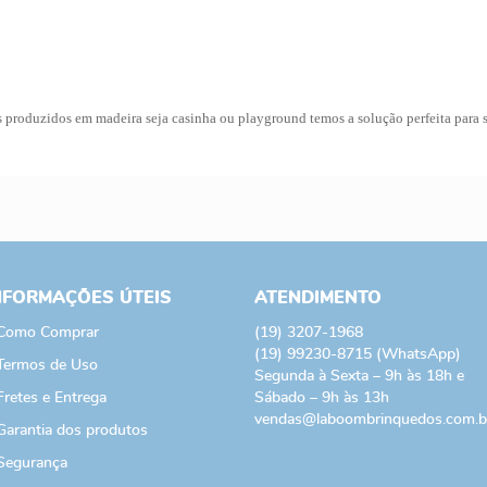
produzidos em madeira seja casinha ou playground temos a solução perfeita para s
NFORMAÇÕES ÚTEIS
ATENDIMENTO
Como Comprar
(19)
3207-1968
(19)
99230-8715
(WhatsApp)
Termos de Uso
Segunda à Sexta – 9h às 18h e
Fretes e Entrega
Sábado – 9h às 13h
vendas@laboombrinquedos.com.b
Garantia dos produtos
Segurança