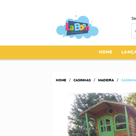
Se
HOME
LANÇ
HOME
CASINHAS
MADEIRA
CASINHA