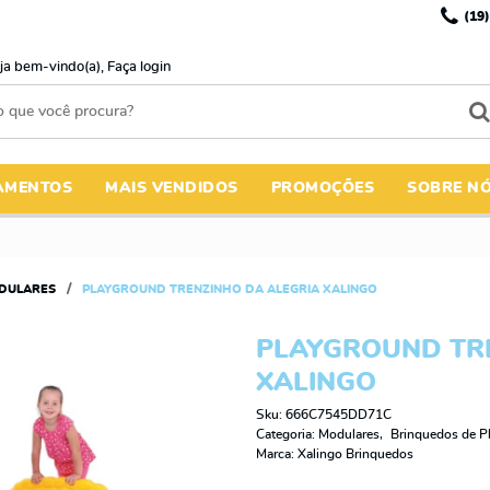
(19)
ja bem-vindo(a),
Faça login
AMENTOS
MAIS VENDIDOS
PROMOÇÕES
SOBRE N
DULARES
PLAYGROUND TRENZINHO DA ALEGRIA XALINGO
PLAYGROUND TR
XALINGO
Sku:
666C7545DD71C
Categoria:
Modulares
Brinquedos de Pl
Marca:
Xalingo Brinquedos