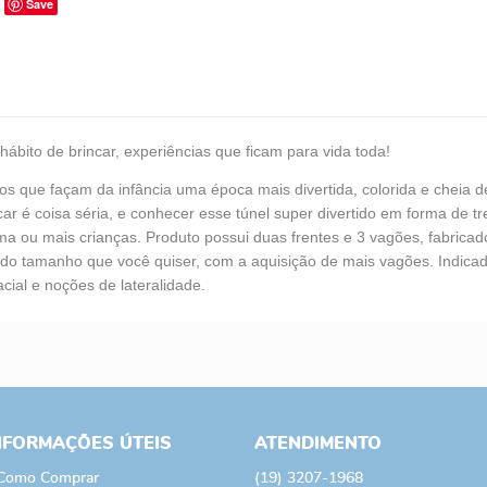
Save
ábito de brincar, experiências que ficam para vida toda!
 que façam da infância uma época mais divertida, colorida e cheia de
r é coisa séria, e conhecer esse túnel super divertido em forma de tr
 ou mais crianças. Produto possui duas frentes e 3 vagões, fabricados
a do tamanho que você quiser, com a aquisição de mais vagões. Indicad
cial e noções de lateralidade.
NFORMAÇÕES ÚTEIS
ATENDIMENTO
Como Comprar
(19)
3207-1968