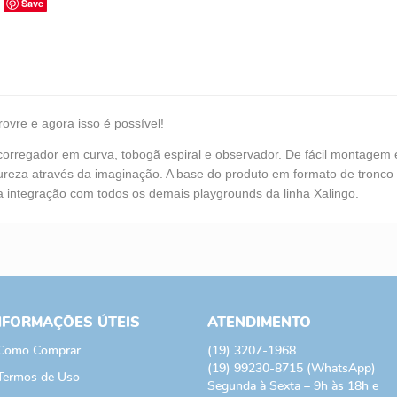
Save
ovre e agora isso é possível!
escorregador em curva, tobogã espiral e observador. De fácil montage
ureza através da imaginação. A base do produto em formato de tronco oc
a integração com todos os demais playgrounds da linha Xalingo.
NFORMAÇÕES ÚTEIS
ATENDIMENTO
Como Comprar
(19)
3207-1968
(19)
99230-8715
(WhatsApp)
Termos de Uso
Segunda à Sexta – 9h às 18h e