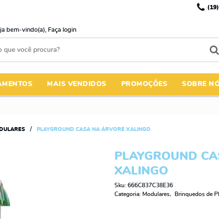
(19)
ja bem-vindo(a),
Faça login
AMENTOS
MAIS VENDIDOS
PROMOÇÕES
SOBRE N
DULARES
PLAYGROUND CASA NA ÁRVORE XALINGO
PLAYGROUND CA
XALINGO
Sku:
666C837C38E36
Categoria:
Modulares
Brinquedos de Pl