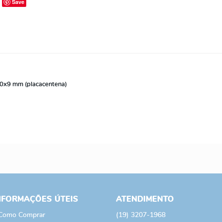
Save
00x9 mm (placacentena)
m
NFORMAÇÕES ÚTEIS
ATENDIMENTO
Como Comprar
(19)
3207-1968