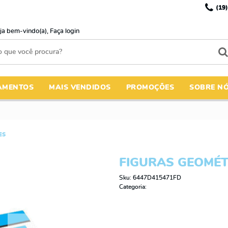
(19)
ja bem-vindo(a),
Faça login
AMENTOS
MAIS VENDIDOS
PROMOÇÕES
SOBRE N
ES
FIGURAS GEOMÉT
Sku:
6447D415471FD
Categoria: