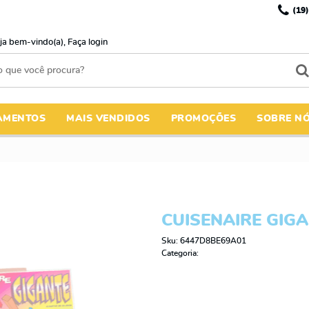
(19)
ja bem-vindo(a),
Faça login
AMENTOS
MAIS VENDIDOS
PROMOÇÕES
SOBRE N
CUISENAIRE GIG
Sku:
6447D8BE69A01
Categoria: