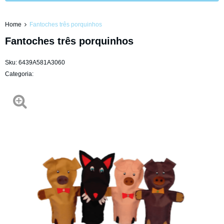
Home
Fantoches três porquinhos
Fantoches três porquinhos
Sku:
6439A581A3060
Categoria: