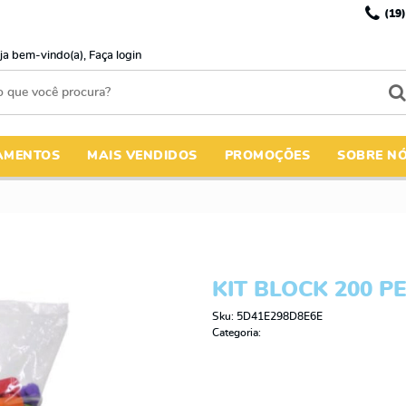
(19)
ja bem-vindo(a),
Faça login
AMENTOS
MAIS VENDIDOS
PROMOÇÕES
SOBRE N
KIT BLOCK 200 P
Sku:
5D41E298D8E6E
Categoria: